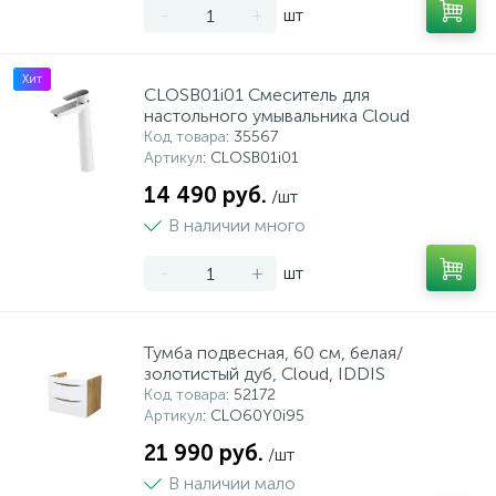
-
+
шт
Хит
CLOSB01i01 Смеситель для
настольного умывальника Cloud
Код товара
: 35567
Артикул
: CLOSB01i01
14 490 руб.
/шт
В наличии много
-
+
шт
Тумба подвесная, 60 см, белая/
золотистый дуб, Cloud, IDDIS
Код товара
: 52172
Артикул
: CLO60Y0i95
21 990 руб.
/шт
В наличии мало