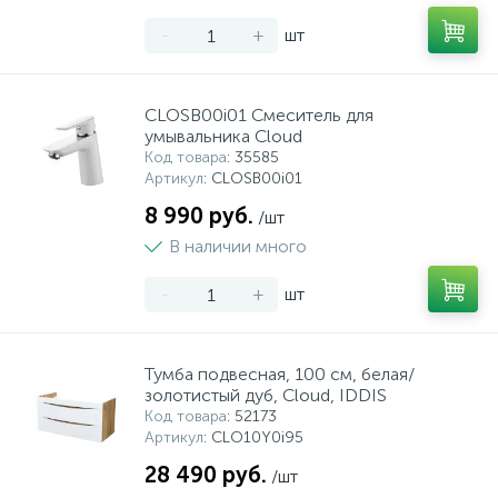
-
+
шт
CLOSB00i01 Смеситель для
умывальника Cloud
Код товара
: 35585
Артикул
: CLOSB00i01
8 990 руб.
/шт
В наличии много
-
+
шт
Тумба подвесная, 100 см, белая/
золотистый дуб, Cloud, IDDIS
Код товара
: 52173
Артикул
: CLO10Y0i95
28 490 руб.
/шт