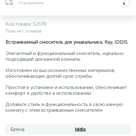
Определяем...
5
4
7
Печи
Циркуляционные насосы для гелиоустановок
Паковочные и уплотнительные материалы
Диспенсеры
Код товара:
52639
Системы управления и принадлежности для
192
37
67
Расширительные баки для отопления и ГВС
Гофрированные нержавеющие системы
Корпуса для механических фильтров
Пока нет отзывов
насосов
Встраиваемый смеситель для умывальника, Ray, IDDIS
467
12
12
Теплоносители и антифризы
Коммерческие насосы
Медные системы под пайку
Системы контроля протечки воды
Элегантный и функциональный смеситель, идеально
подходящий для ванной комнаты.
49
Бытовые насосы
Контрольно-измерительные приборы
Мультипатронные фильтры
Изготовлен из высококачественных материалов,
обеспечивающих долгий срок службы.
Гидроаккумуляторы (гидробаки) для систем
282
21
44
Простой в установке и использовании, обеспечивает
Насосы для бассейнов
Теплоизоляция
водоснабжения
комфорт и удобство в использовании.
Добавьте стиль и функциональность в свою ванную
198
89
Центробежные in-line насосы
Крепеж и аксессуары
Комплектующие для систем водоподготовки
комнату с этим встраиваемым смесителем.
37
Фильтры механической очистки
Бренд
Iddis