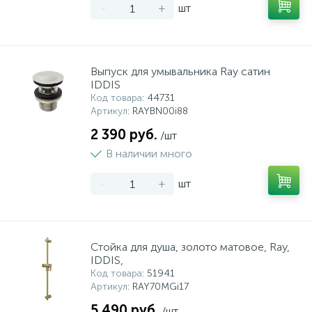
-
+
шт
Выпуск для умывальника Ray сатин
IDDIS
Код товара
: 44731
Артикул
: RAYBN00i88
2 390 руб.
/шт
В наличии много
-
+
шт
Стойка для душа, золото матовое, Ray,
IDDIS,
Код товара
: 51941
Артикул
: RAY70MGi17
5 490 руб.
/шт