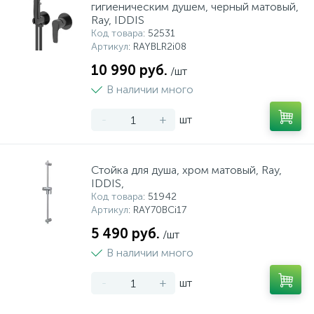
гигиеническим душем, черный матовый,
Ray, IDDIS
Код товара
: 52531
Артикул
: RAYBLR2i08
10 990 руб.
/шт
В наличии много
-
+
шт
Стойка для душа, хром матовый, Ray,
IDDIS,
Код товара
: 51942
Артикул
: RAY70BCi17
5 490 руб.
/шт
В наличии много
-
+
шт