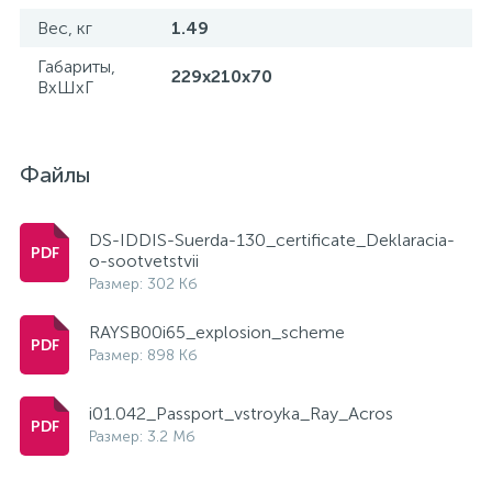
Вес, кг
1.49
Габариты,
229x210x70
ВхШхГ
Файлы
DS-IDDIS-Suerda-130_certificate_Deklaracia-
o-sootvetstvii
Размер: 302 Кб
RAYSB00i65_explosion_scheme
Размер: 898 Кб
i01.042_Passport_vstroyka_Ray_Acros
Размер: 3.2 Мб