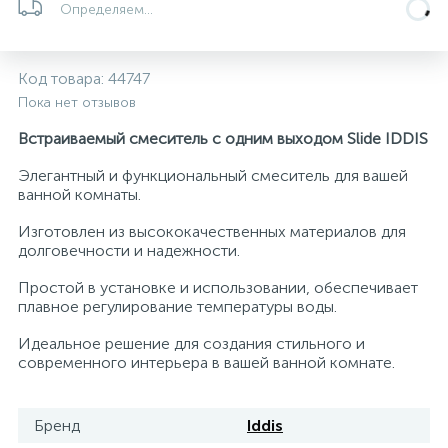
Определяем...
5
4
7
Печи
Циркуляционные насосы для гелиоустановок
Паковочные и уплотнительные материалы
Диспенсеры
Код товара:
44747
Системы управления и принадлежности для
233
37
67
Расширительные баки для отопления и ГВС
Гофрированные нержавеющие системы
Корпуса для механических фильтров
Пока нет отзывов
насосов
Встраиваемый смеситель с одним выходом Slide IDDIS
467
12
12
Теплоносители и антифризы
Коммерческие насосы
Медные системы под пайку
Системы контроля протечки воды
Элегантный и функциональный смеситель для вашей
ванной комнаты.
49
Бытовые насосы
Контрольно-измерительные приборы
Мультипатронные фильтры
Изготовлен из высококачественных материалов для
долговечности и надежности.
Гидроаккумуляторы (гидробаки) для систем
282
21
44
Простой в установке и использовании, обеспечивает
Насосы для бассейнов
Теплоизоляция
водоснабжения
плавное регулирование температуры воды.
Идеальное решение для создания стильного и
198
89
Центробежные in-line насосы
Крепеж и аксессуары
Комплектующие для систем водоподготовки
современного интерьера в вашей ванной комнате.
37
Фильтры механической очистки
Бренд
Iddis