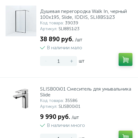
Душевая перегородка Walk In, черный
100x195, Slide, IDDIS, SLI8BS1i23
Код товара
: 39039
Артикул
: SLI8BS1i23
38 890 руб.
/шт
В наличии мало
-
+
шт
SLISB00i01 Смеситель для умывальника
Slide
Код товара
: 35586
Артикул
: SLISB00i01
9 990 руб.
/шт
В наличии много