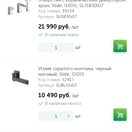
хром, Slide, IDDIS, SLISB30i07
Код товара
: 39134
Артикул
: SLISB30i07
21 990 руб.
/шт
В наличии мало
-
+
шт
Излив скрытого монтажа, черный
матовый, Slide, IDDIS
Код товара
: 52417
Артикул
: SLIBL0Si63
10 490 руб.
/шт
В наличии много
-
+
шт