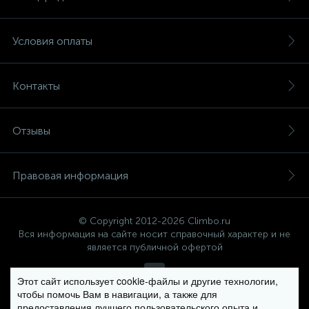
Условия оплаты
Контакты
Отзывы
Правовая информация
© Copyright 2012-2026 Climbo.ru
Вся информация на сайте носит справочный характер и не
является публичной офертой
Этот сайт использует cookie-файлы и другие технологии,
чтобы помочь Вам в навигации, а также для
Политика компании в отношении обработки персональных
предоставления лучшего пользовательского опыта и
данных