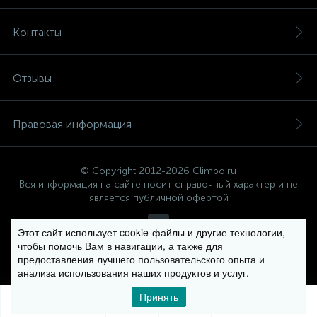
Контакты
Отзывы
Правовая информация
© Copyright 2012-2026 Climbo.ru
Вся информация на сайте носит справочный характер и не
является публичной офертой
Этот сайт использует cookie-файлы и другие технологии,
чтобы помочь Вам в навигации, а также для
Политика компании в отношении обработки персональных
предоставления лучшего пользовательского опыта и
данных
анализа использования наших продуктов и услуг.
Принять
0
0