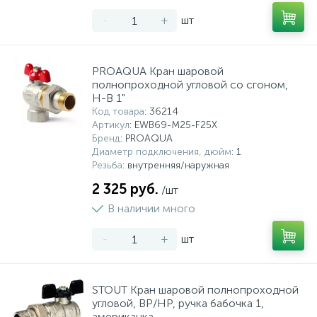
-
+
шт
PROAQUA Кран шаровой
полнопроходной угловой со сгоном,
Н-В 1"
Код товара
: 36214
Артикул
: EWB69-M25-F25X
Бренд
: PROAQUA
Диаметр подключения, дюйм
: 1
Резьба
: внутренняя/наружная
2 325 руб.
/шт
В наличии много
-
+
шт
STOUT Кран шаровой полнопроходной
угловой, ВР/НР, ручка бабочка 1,
американка