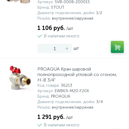
Артикул
: SVB-0008-200015
Бренд
: STOUT
Системы управления и принадлежности для
192
37
67
Диаметр подключения, дюйм
: 1/2
Расширительные баки для отопления и ГВС
Гофрированные нержавеющие системы
Корпуса для механических фильтров
насосов
Резьба
: внутренняя/наружная
1 106 руб.
/шт
467
12
12
Теплоносители и антифризы
Коммерческие насосы
Медные системы под пайку
Системы контроля протечки воды
В наличии много
-
+
шт
49
Бытовые насосы
Контрольно-измерительные приборы
Мультипатронные фильтры
Гидроаккумуляторы (гидробаки) для систем
282
21
44
PROAQUA Кран шаровой
Насосы для бассейнов
Теплоизоляция
водоснабжения
полнопроходной угловой со сгоном,
Н-В 3/4"
Код товара
: 36213
198
89
Центробежные in-line насосы
Крепеж и аксессуары
Комплектующие для систем водоподготовки
Артикул
: EWB69-M20-F20X
Бренд
: PROAQUA
Диаметр подключения, дюйм
: 3/4
37
Резьба
: внутренняя/наружная
Фильтры механической очистки
1 291 руб.
/шт
15
В наличии много
Фильтры под мойку