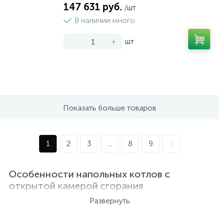
147 631 руб.
/шт
В наличии много
-
+
шт
Показать больше товаров
1
2
3
...
8
9
Особенности напольных котлов с
открытой камерой сгорания
Развернуть
Напольные котлы с открытой камерой сгорания
используются в системах отопления частных домов,