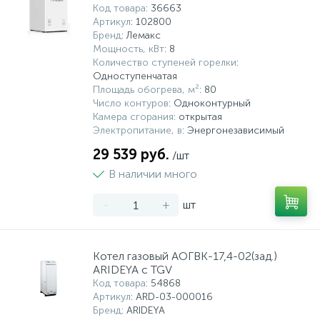
Код товара
: 36663
Артикул
: 102800
Бренд
: Лемакс
Мощность, кВт
: 8
Количество ступеней горелки
:
Одноступенчатая
Площадь обогрева, м²
: 80
Число контуров
: Одноконтурный
Камера сгорания
: открытая
Электропитание, в
: Энергонезависимый
29 539 руб.
/шт
В наличии много
-
+
шт
Котел газовый АОГВК-17,4-02(зад.)
ARIDEYA с TGV
Код товара
: 54868
Артикул
: ARD-03-000016
Бренд
: ARIDEYA