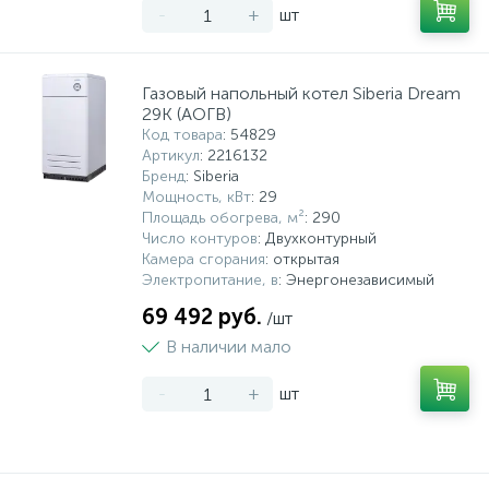
-
+
шт
Газовый напольный котел Siberia Dream
29К (АОГВ)
Код товара
: 54829
Артикул
: 2216132
Бренд
: Siberia
Мощность, кВт
: 29
Площадь обогрева, м²
: 290
Число контуров
: Двухконтурный
Камера сгорания
: открытая
Электропитание, в
: Энергонезависимый
69 492 руб.
/шт
В наличии мало
-
+
шт