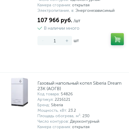
Камера сгорания
: открытая
Электропитание, в
: Энергонезависимый
107 966 руб.
/шт
В наличии много
-
+
шт
Газовый напольный котел Siberia Dream
23К (АОГВ)
Код товара
: 54826
Артикул
: 2216121
Бренд
: Siberia
Мощность, кВт
: 23.2
Площадь обогрева, м²
: 230
Число контуров
: Двухконтурный
Камера сгорания
: открытая