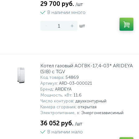
29 700 руб.
/шт
15
Фильтры под мойку
В наличии много
-
+
шт
Котел газовый АОГВК-17,4-03* ARIDEYA
(SIB) с TGV
Код товара
: 54869
Артикул
: ARD-03-000021
Бренд
: ARIDEYA
Мощность, кВт
: 11.6
Число контуров
: двухконтурный
Камера сгорания
: открытая
Электропитание, в
: Энергонезависимый
36 052 руб.
/шт
В наличии мало