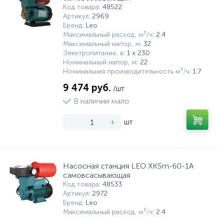
Код товара
: 48522
Артикул
: 2969
Бренд
: Leo
Максимальный расход, м³/ч
: 2.4
Максимальный напор, м
: 32
Электропитание, в
: 1 x 230
Номинальный напор, м
: 22
Номинальная производительность м³/ч
: 1.7
9 474 руб.
/шт
В наличии мало
-
+
шт
Насосная станция LEO XKSm-60-1A
самовсасывающая
Код товара
: 48533
Артикул
: 2972
Бренд
: Leo
Максимальный расход, м³/ч
: 2.4