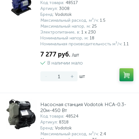
Код товара
: 48517
Артикул
: 3008
Бренд
: Vodotok
Максимальный расход, м³/ч
: 1.5
Максимальный напор, м
: 25
Электропитание, в
: 1 x 230
Номинальный напор, м
: 18
Номинальная производительность м³/ч
: 1.1
7 277 руб.
/шт
В наличии мало
-
+
шт
Насосная станция Vodotok НСА-0.3-
20м-450 Вт
Код товара
: 48524
Артикул
: 8318
Бренд
: Vodotok
Максимальный расход, м³/ч
: 2.4