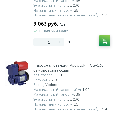
Максимальный напор, м
: 36
Электропитание, в
: 1 x 230
Номинальный напор, м
: 25
Номинальная производительность м³/ч
: 1.7
9 063 руб.
/шт
В наличии мало
-
+
шт
Насосная станция Vodotok НСБ-136
самовсасывающая
Код товара
: 48519
Артикул
: 7610
Бренд
: Vodotok
Максимальный расход, м³/ч
: 1.92
Максимальный напор, м
: 35
Электропитание, в
: 1 x 230
Номинальный напор, м
: 25
Номинальная производительность м³/ч
: 1.4