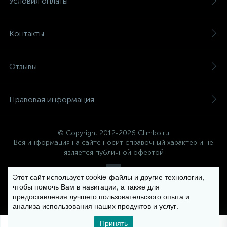
Условия оплаты
давления в гидроаккумуляторе и состояние
соединений. Рекомендуем проводить профилактику 1-
2 раза в год.
Контакты
Как быстро осуществляется доставка в
CLIMBO?
Отзывы
Сроки доставки зависят от выбранной модели и
вашего адреса. В большинстве случаев доставка
занимает 1-3 рабочих дня.
Правовая информация
Почему выбирают нас?
© Copyright 2012-2026 Climbo.ru
Вся информация на сайте носит справочный характер и не
Широкий ассортимент проверенных моделей.
является публичной офертой
Профессиональная консультация по выбору.
Быстрая доставка и гарантия на оборудование.
Этот сайт использует cookie-файлы и другие технологии,
Поддержка на всех этапах эксплуатации.
чтобы помочь Вам в навигации, а также для
Политика компании в отношении обработки персональных
предоставления лучшего пользовательского опыта и
данных
анализа использования наших продуктов и услуг.
Принять
0
0