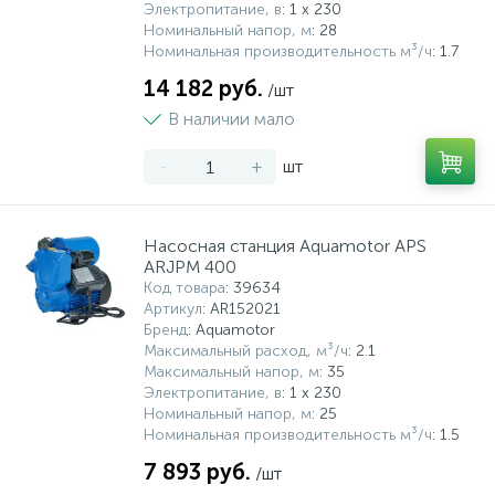
Электропитание, в
: 1 x 230
Номинальный напор, м
: 28
Номинальная производительность м³/ч
: 1.7
14 182 руб.
/шт
В наличии мало
-
+
шт
Насосная станция Aquamotor APS
ARJPM 400
Код товара
: 39634
Артикул
: AR152021
Бренд
: Aquamotor
Максимальный расход, м³/ч
: 2.1
Максимальный напор, м
: 35
Электропитание, в
: 1 x 230
Номинальный напор, м
: 25
Номинальная производительность м³/ч
: 1.5
7 893 руб.
/шт