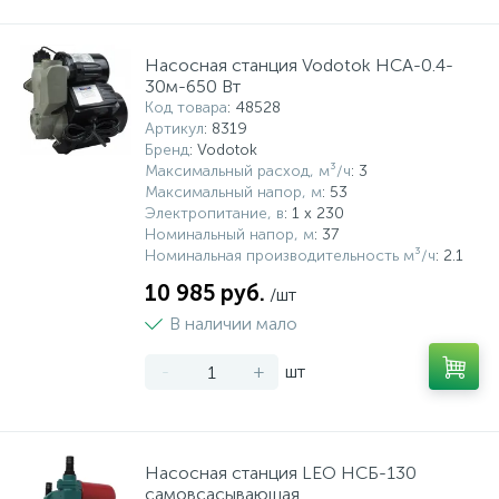
Насосная станция Vodotok НСА-0.4-
30м-650 Вт
Код товара
: 48528
Артикул
: 8319
Бренд
: Vodotok
Максимальный расход, м³/ч
: 3
Максимальный напор, м
: 53
Электропитание, в
: 1 x 230
Номинальный напор, м
: 37
Номинальная производительность м³/ч
: 2.1
10 985 руб.
/шт
В наличии мало
-
+
шт
Насосная станция LEO НСБ-130
самовсасывающая