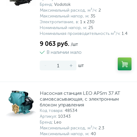
Бренд
: Vodotok
Максимальный расход, м³/ч
: 2
Максимальный напор, м
: 35
Электропитание, в
: 1 x 230
Номинальный напор, м
: 25
Номинальная производительность м³/ч
: 1.4
9 063 руб.
/шт
В наличии мало
-
+
шт
Насосная станция LEO APSm 37 AT
самовсасывающая, с электронным
блоком управления
Код товара
: 48534
Артикул
: 10343
Бренд
: Leo
Максимальный расход, м³/ч
: 2.3
Максимальный напор, м
: 40