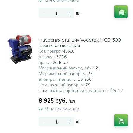
В наличии мало
-
+
шт
Насосная станция Vodotok НСБ-300
самовсасывающая
Код товара
: 48518
Артикул
: 3006
Бренд
: Vodotok
Максимальный расход, м³/ч
: 2
Максимальный напор, м
: 35
Электропитание, в
: 1 x 230
Номинальный напор, м
: 25
Номинальная производительность м³/ч
: 1.4
8 925 руб.
/шт
В наличии мало
-
+
шт