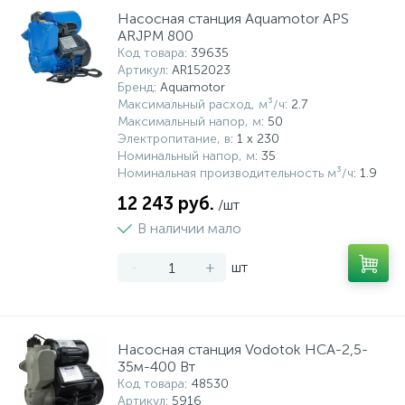
Насосная станция Aquamotor APS
ARJPM 800
Код товара
: 39635
Артикул
: AR152023
Бренд
: Aquamotor
Максимальный расход, м³/ч
: 2.7
Максимальный напор, м
: 50
Электропитание, в
: 1 x 230
Номинальный напор, м
: 35
Номинальная производительность м³/ч
: 1.9
12 243 руб.
/шт
В наличии мало
-
+
шт
Насосная станция Vodotok НСА-2,5-
35м-400 Вт
Код товара
: 48530
Артикул
: 5916