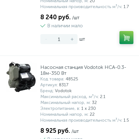
Номинальный напор, м
: 20
Номинальная производительность м³/ч
: 1.7
8 240 руб.
/шт
В наличии мало
-
+
шт
Насосная станция Vodotok НСА-0.3-
18м-350 Вт
Код товара
: 48525
Артикул
: 8317
Бренд
: Vodotok
Максимальный расход, м³/ч
: 2.1
Максимальный напор, м
: 32
Электропитание, в
: 1 x 230
Номинальный напор, м
: 22
Номинальная производительность м³/ч
: 1.5
8 925 руб.
/шт