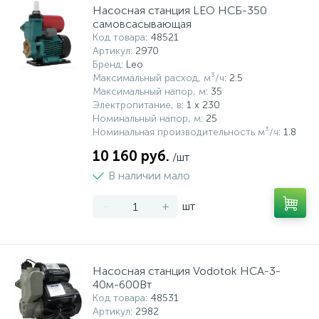
Насосная станция LEO НСБ-350
самовсасывающая
Код товара
: 48521
Артикул
: 2970
Бренд
: Leo
Максимальный расход, м³/ч
: 2.5
Максимальный напор, м
: 35
Электропитание, в
: 1 x 230
Номинальный напор, м
: 25
Номинальная производительность м³/ч
: 1.8
10 160 руб.
/шт
В наличии мало
-
+
шт
Насосная станция Vodotok НСА-3-
40м-600Вт
Код товара
: 48531
Артикул
: 2982