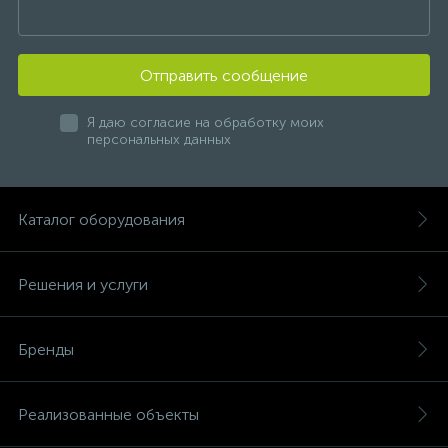
комплектующих к радиаторам отопления или их
неграмотный подбор может непоправимо отразиться
на работе всей отопительной системы, поэтому
забывать или экономить на этих элементах не стоит!
Отправить сообщение
Я даю согласие на обработку моих
персональных данных
Каталог оборудования
Решения и услуги
Бренды
Реализованные объекты