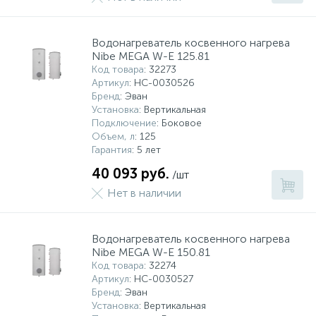
Системы управления и принадлежности для
192
37
67
Расширительные баки для отопления и ГВС
Гофрированные нержавеющие системы
Корпуса для механических фильтров
Водонагреватель косвенного нагрева
насосов
Nibe MEGA W-E 125.81
Код товара
: 32273
467
12
12
Теплоносители и антифризы
Коммерческие насосы
Медные системы под пайку
Системы контроля протечки воды
Артикул
: НС-0030526
Бренд
: Эван
Установка
: Вертикальная
49
Подключение
: Боковое
Бытовые насосы
Контрольно-измерительные приборы
Мультипатронные фильтры
Объем, л
: 125
Гарантия
: 5 лет
Гидроаккумуляторы (гидробаки) для систем
282
21
44
40 093 руб.
Насосы для бассейнов
Теплоизоляция
/шт
водоснабжения
Нет в наличии
198
89
Центробежные in-line насосы
Крепеж и аксессуары
Комплектующие для систем водоподготовки
Водонагреватель косвенного нагрева
Nibe MEGA W-E 150.81
37
Фильтры механической очистки
Код товара
: 32274
Артикул
: НС-0030527
Бренд
: Эван
15
Установка
: Вертикальная
Фильтры под мойку