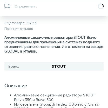
Определяем...
Системы управления и принадлежности для
192
37
67
Расширительные баки для отопления и ГВС
Гофрированные нержавеющие системы
Корпуса для механических фильтров
насосов
Код товара:
31833
467
12
12
Теплоносители и антифризы
Коммерческие насосы
Медные системы под пайку
Системы контроля протечки воды
Пока нет отзывов
Алюминиевые секционные радиаторы STOUT Bravo
49
предназначены для применения в системах водяного
Бытовые насосы
Контрольно-измерительные приборы
Мультипатронные фильтры
отопления разного назначения. Изготовлены на заводе
GLOBAL в Италии.
Гидроаккумуляторы (гидробаки) для систем
282
21
44
Насосы для бассейнов
Теплоизоляция
водоснабжения
Бренд
STOUT
198
89
Центробежные in-line насосы
Крепеж и аксессуары
Комплектующие для систем водоподготовки
Описание
37
Фильтры механической очистки
Алюминиевые секционные радиаторы STOUT
Bravo 350 и Bravo 500
Изготовитель Global di Fardelli Ottorino & C. s.a.s.
15
Фильтры под мойку