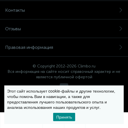
Контакты
Отзывы
Правовая информация
© Copyright 2012-2026 Climbo.ru
Вся информация на сайте носит справочный характер и не
является публичной офертой
Этот сайт использует cookie-файлы и другие технологии,
чтобы помочь Вам в навигации, а также для
Политика компании в отношении обработки персональных
предоставления лучшего пользовательского опыта и
данных
анализа использования наших продуктов и услуг.
Принять
0
0