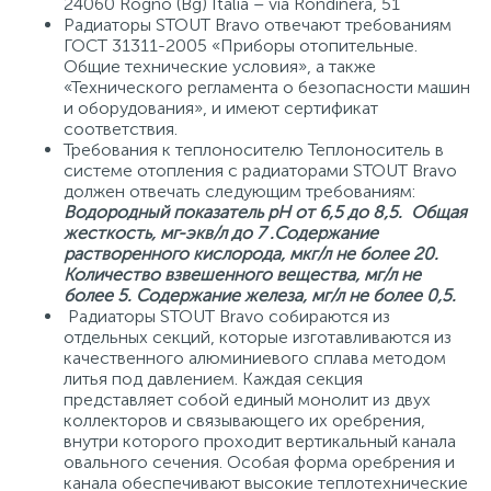
24060 Rogno (Bg) Italia – via Rondinera, 51
Радиаторы STOUT Bravo отвечают требованиям
ГОСТ 31311-2005 «Приборы отопительные.
Общие технические условия», а также
«Технического регламента о безопасности машин
и оборудования», и имеют сертификат
соответствия.
Требования к теплоносителю Теплоноситель в
системе отопления с радиаторами STOUT Bravo
должен отвечать следующим требованиям:
Водородный показатель рН от 6,5 до 8,5. Общая
жесткость, мг-экв/л до 7 .Содержание
растворенного кислорода, мкг/л не более 20.
Количество взвешенного вещества, мг/л не
более 5. Содержание железа, мг/л не более 0,5.
Радиаторы STOUT Bravo собираются из
отдельных секций, которые изготавливаются из
качественного алюминиевого сплава методом
литья под давлением. Каждая секция
представляет собой единый монолит из двух
коллекторов и связывающего их оребрения,
внутри которого проходит вертикальный канала
овального сечения. Особая форма оребрения и
канала обеспечивают высокие теплотехнические