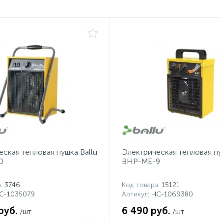
ская тепловая пушка Ballu
Электрическая тепловая пу
0
BHP-ME-9
а
: 3746
Код товара
: 15121
НС-1035079
Артикул
: НС-1069380
руб.
6 490 руб.
/шт
/шт