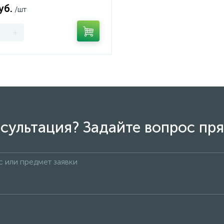
уб.
/шт
+
сультация? Задайте вопрос пря