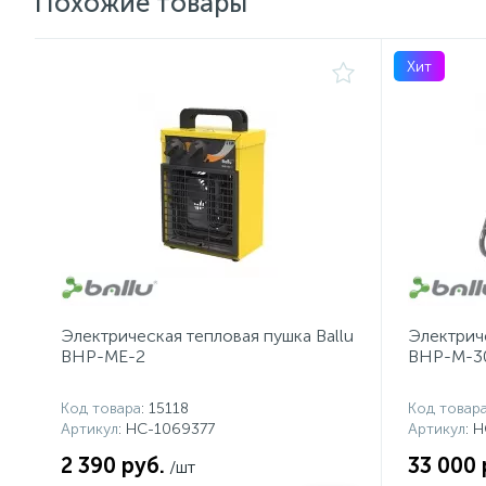
Похожие товары
Хит
Электрическая тепловая пушка Ballu
Электриче
BHP-ME-2
BHP-M-3
Код товара
: 15118
Код товар
Артикул
: НС-1069377
Артикул
: 
2 390 руб.
33 000 
/шт