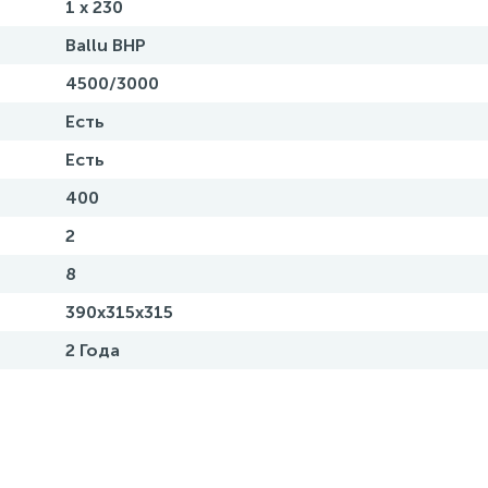
1 x 230
Ballu BHP
4500/3000
Есть
Есть
400
2
8
390х315х315
2 Года