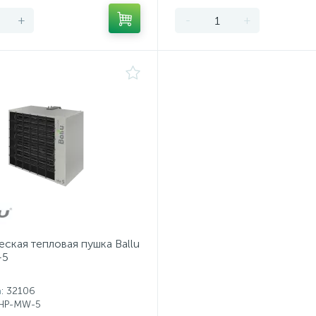
+
-
+
ская тепловая пушка Ballu
-5
а
: 32106
BHP-MW-5