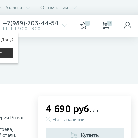
е объекты
О компании
...
+7(989)-703-44-54
0
0
ПН-ПТ 9:00-18:00
а-Дону?
ЕТ
4 690 руб.
/шт
рия Prorab.
Нет в наличии
грева,
Купить
 стали,