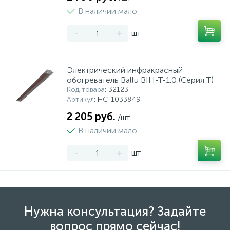
В наличии мало
-
+
шт
Электрический инфракрасный
обогреватель Ballu BIH-T-1.0 (Серия T)
Код товара
: 32123
Артикул
: НС-1033849
2 205 руб.
/шт
В наличии мало
-
+
шт
Нужна консультация? Задайте
вопрос прямо сейчас!