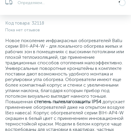
Определяем...
Системы управления и принадлежности для
192
37
67
Расширительные баки для отопления и ГВС
Гофрированные нержавеющие системы
Корпуса для механических фильтров
насосов
Код товара:
32118
Пока нет отзывов
467
12
12
Теплоносители и антифризы
Коммерческие насосы
Медные системы под пайку
Системы контроля протечки воды
Новое поколение инфракрасных обогревателей Ballu
серии BIH-AP4-W - для локального обогрева жилых и
49
рабочих зон в помещениях с высокими потолками или
Бытовые насосы
Контрольно-измерительные приборы
Мультипатронные фильтры
плохой теплоизоляцией, где применение
традиционных способов отопления малоэффективно.
Универсальные поворотные кронштейны в комплекте
Гидроаккумуляторы (гидробаки) для систем
282
21
44
Насосы для бассейнов
Теплоизоляция
поставки дают возможность удобного монтажа и
водоснабжения
регулировки угла обогрева. Обогреватели имеют еще
более компактный корпус и стенки с увеличенными
198
89
углами наклона, благодаря которым прибор под
Центробежные in-line насосы
Крепеж и аксессуары
Комплектующие для систем водоподготовки
потолком визуально выглядит намного тоньше.
Повышенная
степень пылевлагозащиты IP54
допускает
применение обогревателей даже на открытом воздухе
37
Фильтры механической очистки
(без навеса). Корпус обогревателей серии BIH-AP4-W
окрашен в белый цвет с применением инновационной
термостойкой краски. Модели в белом корпусе чаще
15
Фильтры под мойку
востребованы для установки в квартирах, частных