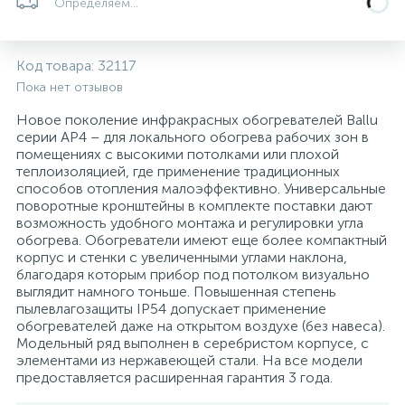
Определяем...
5
4
7
Печи
Циркуляционные насосы для гелиоустановок
Паковочные и уплотнительные материалы
Диспенсеры
Код товара:
32117
Системы управления и принадлежности для
192
37
67
Расширительные баки для отопления и ГВС
Гофрированные нержавеющие системы
Корпуса для механических фильтров
Пока нет отзывов
насосов
Новое поколение инфракрасных обогревателей Ballu
серии AP4 – для локального обогрева рабочих зон в
467
12
12
Теплоносители и антифризы
Коммерческие насосы
Медные системы под пайку
Системы контроля протечки воды
помещениях с высокими потолками или плохой
теплоизоляцией, где применение традиционных
способов отопления малоэффективно. Универсальные
49
Бытовые насосы
Контрольно-измерительные приборы
Мультипатронные фильтры
поворотные кронштейны в комплекте поставки дают
возможность удобного монтажа и регулировки угла
обогрева. Обогреватели имеют еще более компактный
Гидроаккумуляторы (гидробаки) для систем
282
21
44
корпус и стенки с увеличенными углами наклона,
Насосы для бассейнов
Теплоизоляция
водоснабжения
благодаря которым прибор под потолком визуально
выглядит намного тоньше. Повышенная степень
пылевлагозащиты IP54 допускает применение
198
89
Центробежные in-line насосы
Крепеж и аксессуары
Комплектующие для систем водоподготовки
обогревателей даже на открытом воздухе (без навеса).
Модельный ряд выполнен в серебристом корпусе, с
элементами из нержавеющей стали. На все модели
37
предоставляется расширенная гарантия 3 года.
Фильтры механической очистки