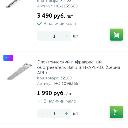
Код товара
: 32128
Артикул
: НС-1135608
3 490 руб.
/шт
В наличии мало
-
+
шт
Хит
Электрический инфракрасный
обогреватель Ballu BIH-APL-0.6 (Серия
APL)
Код товара
: 32108
Артикул
: НС-1098365
1 990 руб.
/шт
В наличии мало
-
+
шт