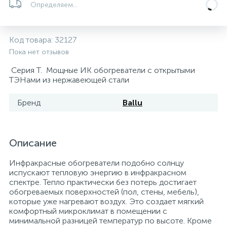
Определяем...
5
4
7
Печи
Циркуляционные насосы для гелиоустановок
Паковочные и уплотнительные материалы
Диспенсеры
Код товара:
32127
Системы управления и принадлежности для
192
37
67
Расширительные баки для отопления и ГВС
Гофрированные нержавеющие системы
Корпуса для механических фильтров
Пока нет отзывов
насосов
Серия T. Мощные ИК обогреватели с открытыми
467
12
12
ТЭНами из нержавеющей стали
Теплоносители и антифризы
Коммерческие насосы
Медные системы под пайку
Системы контроля протечки воды
Бренд
Ballu
49
Бытовые насосы
Контрольно-измерительные приборы
Мультипатронные фильтры
Описание
Гидроаккумуляторы (гидробаки) для систем
282
21
44
Насосы для бассейнов
Теплоизоляция
водоснабжения
Инфракрасные обогреватели подобно солнцу
испускают тепловую энергию в инфракрасном
198
89
Центробежные in-line насосы
Крепеж и аксессуары
Комплектующие для систем водоподготовки
спектре. Тепло практически без потерь достигает
обогреваемых поверхностей (пол, стены, мебель),
которые уже нагревают воздух. Это создает мягкий
37
комфортный микроклимат в помещении с
Фильтры механической очистки
минимальной разницей температур по высоте. Кроме