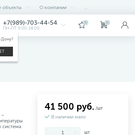
е объекты
О компании
...
+7(989)-703-44-54
0
0
ПН-ПТ 9:00-18:00
а-Дону?
ЕТ
41 500 руб.
/шт
 –
В наличии мало
емпературы
 система.
-
+
шт