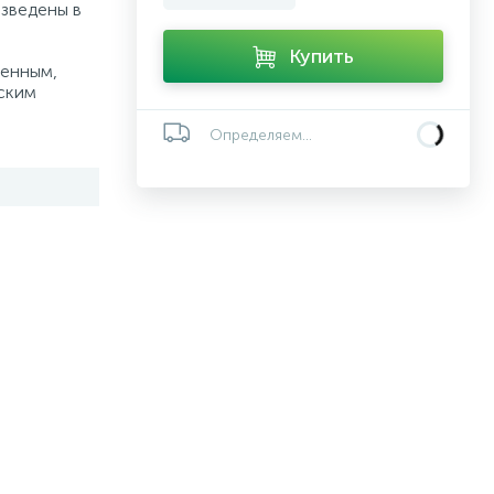
зведены в
Купить
менным,
ским
Определяем...