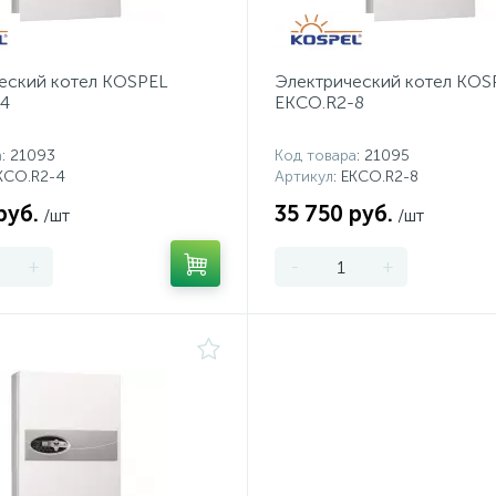
еский котел KOSPEL
Электрический котел KOS
4
EKCO.R2-8
а
: 21093
Код товара
: 21095
EKCO.R2-4
Артикул
: EKCO.R2-8
руб.
35 750 руб.
/шт
/шт
+
-
+