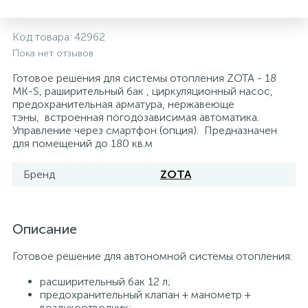
5
4
7
Печи
Циркуляционные насосы для гелиоустановок
Паковочные и уплотнительные материалы
Диспенсеры
Код товара:
42962
Пока нет отзывов
Системы управления и принадлежности для
192
37
67
Расширительные баки для отопления и ГВС
Гофрированные нержавеющие системы
Корпуса для механических фильтров
насосов
Готовое решения для системы отопления ZOTA - 18
MK-S, раширительный бак , циркуляционный насос,
предохранительная арматура, нержавеюще
467
12
12
Теплоносители и антифризы
Коммерческие насосы
Медные системы под пайку
Системы контроля протечки воды
тэны, встроенная погодозависимая автоматика.
Управление через смартфон (опция). Предназначен
для помещений до 180 кв.м
49
Бытовые насосы
Контрольно-измерительные приборы
Мультипатронные фильтры
Бренд
ZOTA
Гидроаккумуляторы (гидробаки) для систем
282
21
44
Насосы для бассейнов
Теплоизоляция
водоснабжения
Описание
198
89
Центробежные in-line насосы
Крепеж и аксессуары
Комплектующие для систем водоподготовки
Готовое решение для автономной системы отопления:
расширительный бак 12 л;
37
Фильтры механической очистки
предохранительный клапан + манометр +
воздухоотводчик;