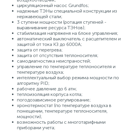
циркуляционный насос Grundfos;
15
надежные ТЭНы специальной конструкции из
Фильтры под мойку
нержавеющей стали;
3 ступени мощности (ротация ступеней -
выравнивание ресурса ТЭНов);
стабилизация напряженя на блоке управления;
автоматический выключатель с расцепителем и
защитой от тока КЗ до 6000А;
защита от перегрева;
защита от отсутствия теплоносителя;
самодиагностика неиспраностей;
управление по температуре теплоносителя и
температуре воздуха;
интеллектуальный выбор режима мощности по
алгоритму PID;
рабочее давление до 6 атм;
теплоизоляция корпуса котла;
погодозависимое регулирование;
хронотермостат (по температуре воздуха в
помещении, температуре теплоносителя,
мощности);
возможность работы с многотарифными
приборами учета;