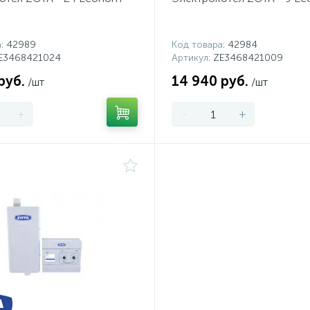
а
: 42989
Код товара
: 42984
ZE3468421024
Артикул
: ZE3468421009
руб.
14 940 руб.
/шт
/шт
+
-
+