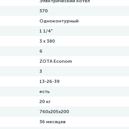
Электрический котел
370
Одноконтурный
1 1/4"
3 х 380
6
ZOTA Econom
3
13-26-39
есть
20 кг
760х205х200
36 месяцев