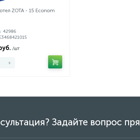
отел ZOTA - 15 Econom
а
: 42986
ZE3468421015
руб.
/шт
+
сультация? Задайте вопрос пря