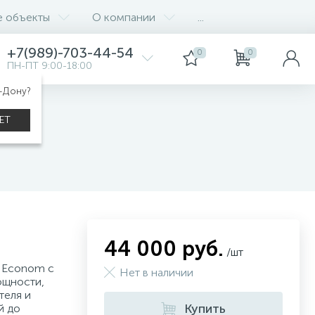
е объекты
О компании
...
+7(989)-703-44-54
0
0
ПН-ПТ 9:00-18:00
а-Дону?
ЕТ
44 000 руб.
/шт
 Econom с
Нет в наличии
ощности,
теля и
Купить
й до