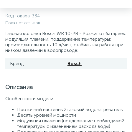
5
4
7
Печи
Циркуляционные насосы для гелиоустановок
Паковочные и уплотнительные материалы
Диспенсеры
Код товара:
334
Пока нет отзывов
Системы управления и принадлежности для
192
37
67
Расширительные баки для отопления и ГВС
Гофрированные нержавеющие системы
Корпуса для механических фильтров
насосов
Газовая колонка Bosch WR 10-2B - Розжиг от батареек;
модуляция пламени; поддержание температуры;
производительность 10 л/мин; стабильная работа при
467
12
12
Теплоносители и антифризы
Коммерческие насосы
Медные системы под пайку
Системы контроля протечки воды
низком давлении в водопроводе;
Бренд
Bosch
49
Бытовые насосы
Контрольно-измерительные приборы
Мультипатронные фильтры
Гидроаккумуляторы (гидробаки) для систем
282
21
44
Насосы для бассейнов
Теплоизоляция
Описание
водоснабжения
Особенности модели:
198
89
Центробежные in-line насосы
Крепеж и аксессуары
Комплектующие для систем водоподготовки
Проточный настенный газовый водонагреватель
Десять уровней мощности
Модуляция пламени (поддержание необходимой
37
Фильтры механической очистки
температуры с изменением расхода воды)
Поддержание температуры при скачках давления