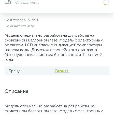
Определяем...
Системы управления и принадлежности для
233
37
67
Расширительные баки для отопления и ГВС
Гофрированные нержавеющие системы
Корпуса для механических фильтров
насосов
Код товара:
31891
Пока нет отзывов
467
12
12
Теплоносители и антифризы
Коммерческие насосы
Медные системы под пайку
Системы контроля протечки воды
Модель специально разработана для работы на
сжиженном баллонном газе. Модель с электронным
49
розжигом. LCD дисплей с индикацией температуры
Бытовые насосы
Контрольно-измерительные приборы
Мультипатронные фильтры
нагрева воды. Дымоход европейского стандарта.
Многоуровневая система безопасности. Гарантия 2
года.
Гидроаккумуляторы (гидробаки) для систем
282
21
44
Насосы для бассейнов
Теплоизоляция
водоснабжения
Бренд
Zanussi
198
89
Центробежные in-line насосы
Крепеж и аксессуары
Комплектующие для систем водоподготовки
Описание
37
Фильтры механической очистки
Модель специально разработана для работы на
15
сжиженном баллонном газе. Модель с электронным
Фильтры под мойку