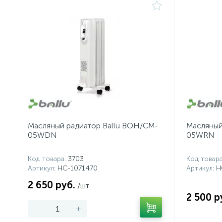
Масляный радиатор Ballu BOH/CM-
Масляный
05WDN
05WRN
Код товара
: 3703
Код товар
Артикул
: НС-1071470
Артикул
: 
2 650 руб.
/шт
2 500 р
-
+