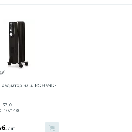
 радиатор Ballu BOH/MD-
а
: 3710
НС-1071480
уб.
/шт