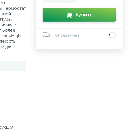
 от
. Термостат
кцией
Купить
туры.
личивает
т более
жек «High
Определяем...
ожность
g» для
рукция