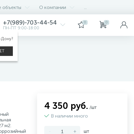
е объекты
О компании
...
+7(989)-703-44-54
0
0
ПН-ПТ 9:00-18:00
а-Дону?
ЕТ
4 350 руб.
/шт
яный
В наличии много
льная
7 м2.
коррозийный
-
+
шт