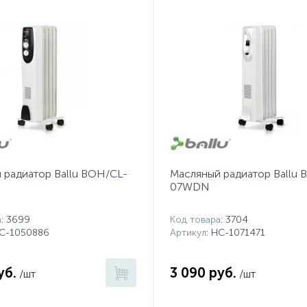
 радиатор Ballu BOH/CL-
Масляный радиатор Ballu
07WDN
а
: 3699
Код товара
: 3704
НС-1050886
Артикул
: НС-1071471
уб.
3 090 руб.
/шт
/шт