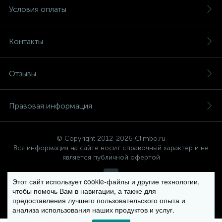
Условия оплаты
Контакты
Отзывы
Правовая информация
© Copyright 2012-2026 Climbo.ru
Вся информация на сайте носит справочный характер и не
является публичной офертой
Этот сайт использует cookie-файлы и другие технологии,
чтобы помочь Вам в навигации, а также для
Политика компании в отношении обработки персональных
предоставления лучшего пользовательского опыта и
данных
анализа использования наших продуктов и услуг.