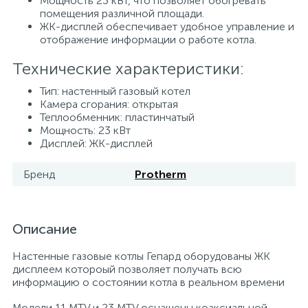
Мощность 23 кВт, что позволяет обогревать
помещения различной площади.
15
Фильтры под мойку
ЖК-дисплей обеспечивает удобное управление и
отображение информации о работе котла.
Технические характеристики:
Тип: настенный газовый котел
Камера сгорания: открытая
Теплообменник: пластинчатый
Мощность: 23 кВт
Дисплей: ЖК-дисплей
Бренд
Protherm
Описание
Настенные газовые котлы Гепард оборудованы ЖК
дисплеем котороый позволяет получать всю
информацию о состоянии котла в реальном времени
Модели 11 MTV и 23 MTV оснащены коаксиальной