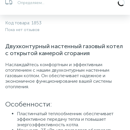
Определяем...
5
4
7
Печи
Циркуляционные насосы для гелиоустановок
Паковочные и уплотнительные материалы
Диспенсеры
Код товара:
1853
Системы управления и принадлежности для
192
37
67
Расширительные баки для отопления и ГВС
Гофрированные нержавеющие системы
Корпуса для механических фильтров
Пока нет отзывов
насосов
467
12
12
Двухконтурный настенный газовый котел
Теплоносители и антифризы
Коммерческие насосы
Медные системы под пайку
Системы контроля протечки воды
с открытой камерой сгорания
49
Наслаждайтесь комфортным и эффективным
Бытовые насосы
Контрольно-измерительные приборы
Мультипатронные фильтры
отоплением с нашим двухконтурным настенным
газовым котлом. Он обеспечивает надежное и
экономичное функционирование вашей системы
Гидроаккумуляторы (гидробаки) для систем
282
21
44
Насосы для бассейнов
Теплоизоляция
отопления.
водоснабжения
198
89
Особенности:
Центробежные in-line насосы
Крепеж и аксессуары
Комплектующие для систем водоподготовки
Пластинчатый теплообменник обеспечивает
эффективное передачу тепла и повышает
37
Фильтры механической очистки
энергоэффективность котла.