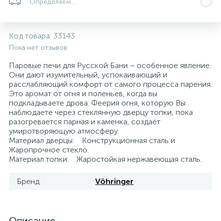
Определяем...
Системы управления и принадлежности для
192
37
67
Расширительные баки для отопления и ГВС
Гофрированные нержавеющие системы
Корпуса для механических фильтров
насосов
Код товара:
33143
Пока нет отзывов
467
12
12
Теплоносители и антифризы
Коммерческие насосы
Медные системы под пайку
Системы контроля протечки воды
Паровые печи для Русской Бани – особенное явление.
Они дают изумительный, успокаивающий и
расслабляющий комфорт от самого процесса парения.
49
Бытовые насосы
Контрольно-измерительные приборы
Мультипатронные фильтры
Это аромат от огня и поленьев, когда вы
подкладываете дрова. Феерия огня, которую Вы
наблюдаете через стеклянную дверцу топки, пока
Гидроаккумуляторы (гидробаки) для систем
282
21
44
разогревается парная и каменка, создаёт
Насосы для бассейнов
Теплоизоляция
водоснабжения
умиротворяющую атмосферу.
Материал дверцы: Конструкционная сталь и
198
89
Жаропрочное стекло.
Центробежные in-line насосы
Крепеж и аксессуары
Комплектующие для систем водоподготовки
Материал топки: Жаростойкая нержавеющая сталь.
Бренд
Vöhringer
37
Фильтры механической очистки
15
Фильтры под мойку
Описание