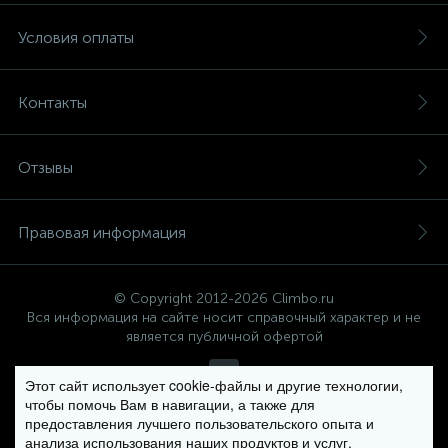
Условия оплаты
Контакты
Отзывы
Правовая информация
© Copyright 2012-2026 Climbo.ru
Вся информация на сайте носит справочный характер и не
является публичной офертой
Этот сайт использует cookie-файлы и другие технологии,
чтобы помочь Вам в навигации, а также для
Политика компании в отношении обработки персональных
предоставления лучшего пользовательского опыта и
данных
анализа использования наших продуктов и услуг.