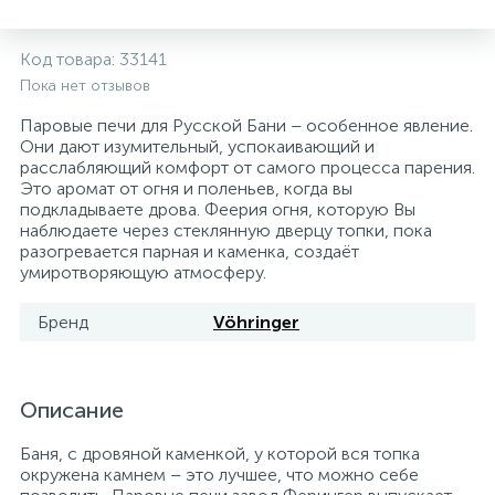
5
4
7
Печи
Циркуляционные насосы для гелиоустановок
Паковочные и уплотнительные материалы
Диспенсеры
Код товара:
33141
Пока нет отзывов
Системы управления и принадлежности для
192
37
67
Расширительные баки для отопления и ГВС
Гофрированные нержавеющие системы
Корпуса для механических фильтров
насосов
Паровые печи для Русской Бани – особенное явление.
Они дают изумительный, успокаивающий и
расслабляющий комфорт от самого процесса парения.
467
12
12
Теплоносители и антифризы
Коммерческие насосы
Медные системы под пайку
Системы контроля протечки воды
Это аромат от огня и поленьев, когда вы
подкладываете дрова. Феерия огня, которую Вы
наблюдаете через стеклянную дверцу топки, пока
49
Бытовые насосы
Контрольно-измерительные приборы
Мультипатронные фильтры
разогревается парная и каменка, создаёт
умиротворяющую атмосферу.
Гидроаккумуляторы (гидробаки) для систем
282
21
44
Насосы для бассейнов
Теплоизоляция
Бренд
Vöhringer
водоснабжения
198
89
Центробежные in-line насосы
Крепеж и аксессуары
Комплектующие для систем водоподготовки
Описание
Баня, с дровяной каменкой, у которой вся топка
37
Фильтры механической очистки
окружена камнем – это лучшее, что можно себе