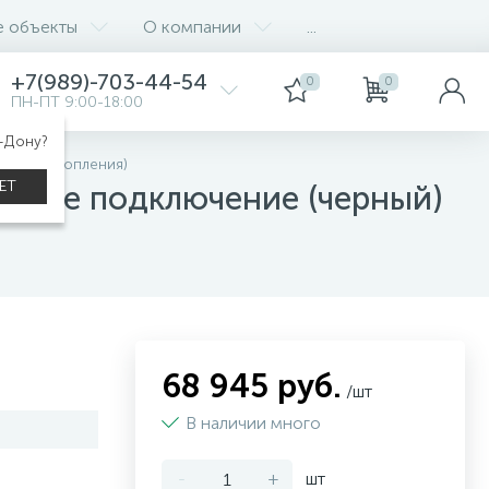
е объекты
О компании
...
+7(989)-703-44-54
0
0
ПН-ПТ 9:00-18:00
а-Дону?
тареи отопления)
ЕТ
ковое подключение (черный)
68 945 руб.
/шт
В наличии много
-
+
шт