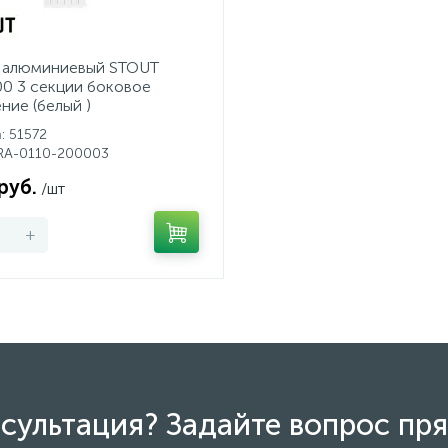
 алюминиевый STOUT
00 3 секции боковое
ние (белый )
а
: 51572
SRA-0110-200003
руб.
/шт
+
сультация? Задайте вопрос пря