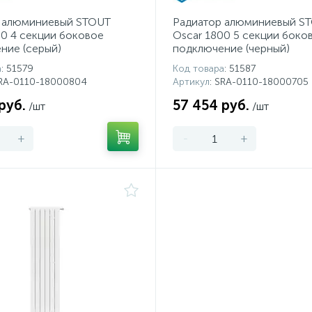
 алюминиевый STOUT
Радиатор алюминиевый S
00 4 секции боковое
Oscar 1800 5 секции боко
ние (серый)
подключение (черный)
а
: 51579
Код товара
: 51587
SRA-0110-18000804
Артикул
: SRA-0110-18000705
руб.
57 454 руб.
/шт
/шт
+
-
+