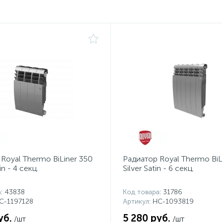
Royal Thermo BiLiner 350
Радиатор Royal Thermo BiL
in - 4 секц.
Silver Satin - 6 секц.
а
: 43838
Код товара
: 31786
НС-1197128
Артикул
: НС-1093819
уб.
5 280 руб.
/шт
/шт