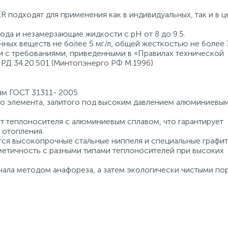
 подходят для применения как в индивидуальных, так и в 
ода и незамерзающие жидкости с pH от 8 до 9.5.
ных веществ не более 5 мг/л, общей жесткостью не более 7
и с требованиями, приведенными в «Правилах технической
 РД 34.20.501 (Минтопэнерго РФ М.1996)
ям ГОСТ 31311- 2005.
ого элемента, залитого под высоким давлением алюминиевы
т теплоносителя с алюминиевым сплавом, что гарантирует
 отопления.
тся высокопрочные стальные ниппеля и специальные графи
етичность с разными типами теплоносителей при высоких
ачала методом анафореза, а затем экологически чистыми п