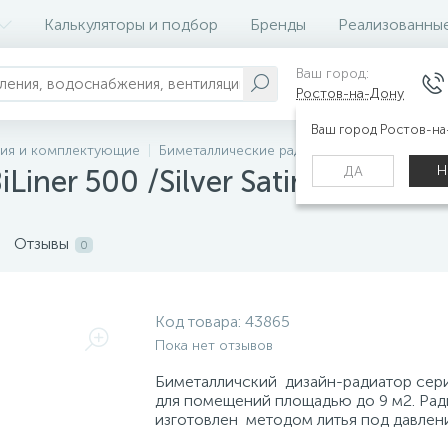
Калькуляторы и подбор
Бренды
Реализованны
Ваш город:
Ростов-на-Дону
Ваш город Ростов-н
ния и комплектующие
Биметаллические радиаторы (батареи отоп
Н
ДА
iner 500 /Silver Satin VR - 6 се
Отзывы
0
Код товара:
43865
Пока нет отзывов
Биметалличский дизайн-радиатор сер
для помещений площадью до 9 м2. Рад
изготовлен методом литья под давлен