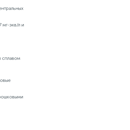
центральных
 мг-экв/л и
м сплавом
товые
орошковыми