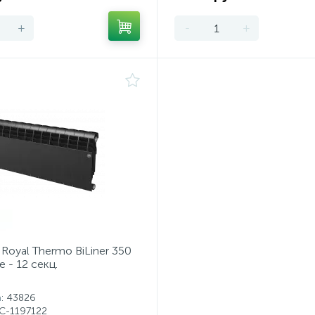
+
-
+
Royal Thermo BiLiner 350
e - 12 секц.
а
: 43826
НС-1197122