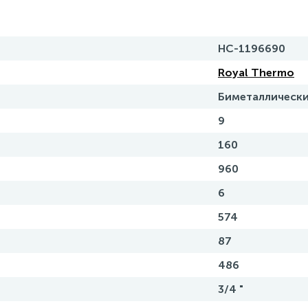
НС-1196690
Royal Thermo
Биметаллическ
9
160
960
6
574
87
486
3/4 "