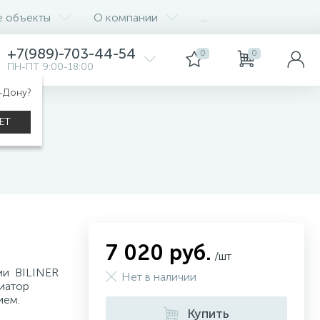
е объекты
О компании
...
+7(989)-703-44-54
0
0
ПН-ПТ 9:00-18:00
а-Дону?
ления)
ЕТ
кц.
7 020 руб.
/шт
ии BILINER
Нет в наличии
иатор
ием.
Купить