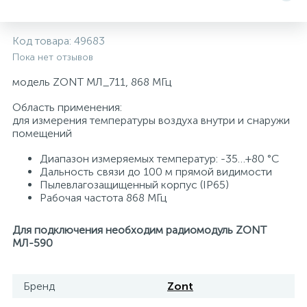
Системы управления и принадлежности для
192
37
67
Расширительные баки для отопления и ГВС
Гофрированные нержавеющие системы
Корпуса для механических фильтров
Код товара:
49683
насосов
Пока нет отзывов
467
12
12
Теплоносители и антифризы
Коммерческие насосы
Медные системы под пайку
Системы контроля протечки воды
модель ZONT МЛ_711, 868 МГц
Область применения:
49
для измерения температуры воздуха внутри и снаружи
Бытовые насосы
Контрольно-измерительные приборы
Мультипатронные фильтры
помещений
Диапазон измеряемых температур: -35…+80 °C
Гидроаккумуляторы (гидробаки) для систем
282
21
44
Насосы для бассейнов
Теплоизоляция
Дальность связи до 100 м прямой видимости
водоснабжения
Пылевлагозащищенный корпус (IP65)
Рабочая частота 868 МГц
198
89
Центробежные in-line насосы
Крепеж и аксессуары
Комплектующие для систем водоподготовки
Для подключения необходим радиомодуль ZONT
МЛ-590
37
Фильтры механической очистки
Бренд
Zont
15
Фильтры под мойку