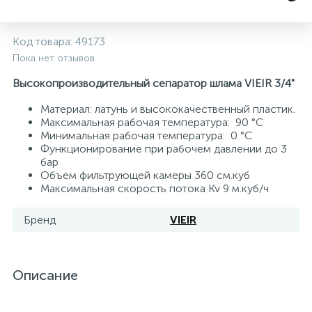
Системы управления и принадлежности для
192
37
67
Расширительные баки для отопления и ГВС
Гофрированные нержавеющие системы
Корпуса для механических фильтров
Код товара:
49173
насосов
Пока нет отзывов
467
12
12
Теплоносители и антифризы
Коммерческие насосы
Медные системы под пайку
Системы контроля протечки воды
Высокопроизводительный сепаратор шлама VIEIR 3/4"
Mатериал: латунь и высококачественный пластик.
49
Максимальная pабочая температура: 90 °C
Бытовые насосы
Контрольно-измерительные приборы
Мультипатронные фильтры
Минимальная pабочая температура: 0 °C
Функционирование при рабочем давлении до 3
бар
Гидроаккумуляторы (гидробаки) для систем
282
21
44
Насосы для бассейнов
Теплоизоляция
Объем фильтрующей камеры 360 см.куб
водоснабжения
Максимальная скорость потока Kv 9 м.куб/ч
198
89
Центробежные in-line насосы
Крепеж и аксессуары
Комплектующие для систем водоподготовки
Бренд
VIEIR
37
Фильтры механической очистки
Описание
15
Фильтры под мойку