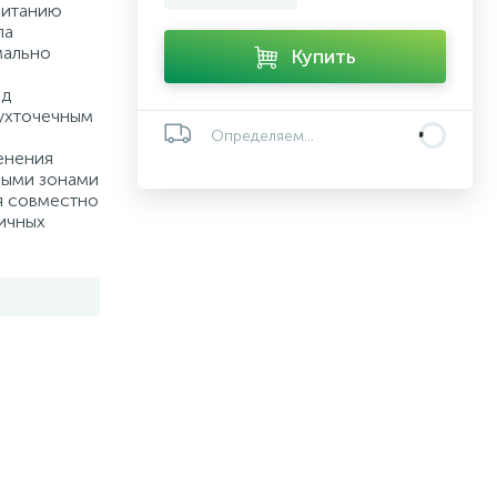
питанию
па
мально
Купить
од
вухточечным
Определяем...
енения
ными зонами
я совместно
ичных