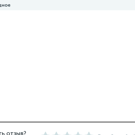
дное
ть отзыв?