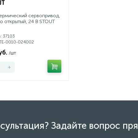
ермический сервопривод,
о открытый, 24 В STOUT
а
: 37103
STE-0010-024002
уб.
/шт
+
сультация? Задайте вопрос пря