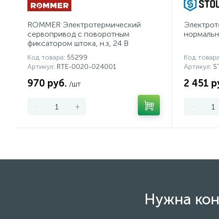
ROMMER Электротермический
Электрот
сервопривод с поворотным
нормальн
фиксатором штока, н.з, 24 В
Код товара
: 55299
Код товар
Артикул
: RTE-0020-024001
Артикул
: 
970 руб.
2 451 р
/шт
-
+
-
Нужна кон