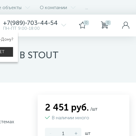
е объекты
О компании
...
+7(989)-703-44-54
0
0
ПН-ПТ 9:00-18:00
а-Дону?
ЕТ
, 24 В STOUT
2 451 руб.
/шт
В наличии много
стемах
-
+
шт