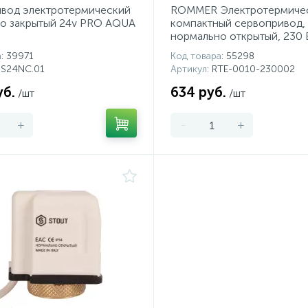
вод электротермический
ROMMER Электротермиче
о закрытый 24v PRO AQUA
компактный сервопривод,
нормально открытый, 230 
а
: 39971
Код товара
: 55298
INS24NC.01
Артикул
: RTE-0010-230002
уб.
634 руб.
/шт
/шт
+
-
+