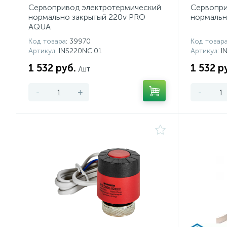
Сервопривод электротермический
Сервопри
нормально закрытый 220v PRO
нормальн
AQUA
Код товара
: 39970
Код товар
Артикул
: INS220NC.01
Артикул
: 
1 532 руб.
1 532 р
/шт
-
+
-