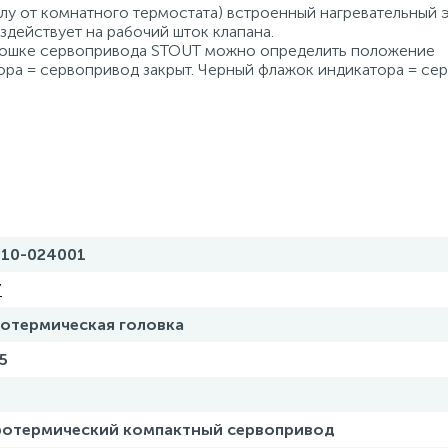
лу от комнатного термостата) встроенный нагревательный 
здействует на рабочий шток клапана.
кошке сервопривода STOUT можно определить положение
ора = сервопривод закрыт. Черный флажок индикатора = се
010-024001
T
отермическая головка
5
ротермический компактный сервопривод