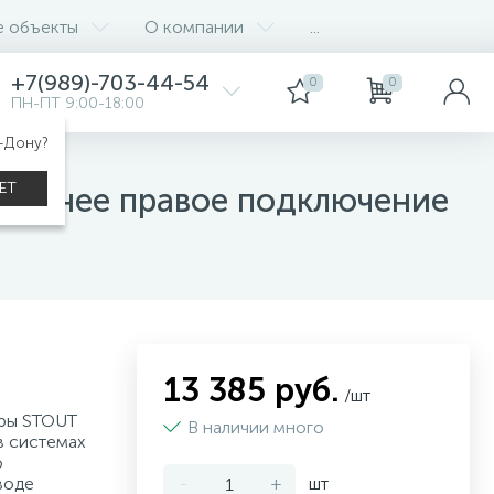
е объекты
О компании
...
+7(989)-703-44-54
0
0
ПН-ПТ 9:00-18:00
а-Дону?
ления)
ЕТ
 нижнее правое подключение
13 385 руб.
/шт
оры STOUT
В наличии много
в системах
о
воде
-
+
шт