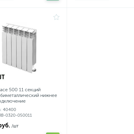
ace 500 11 секций
 биметаллический нижнее
одключение
а
: 40400
SRB-0320-050011
руб.
/шт