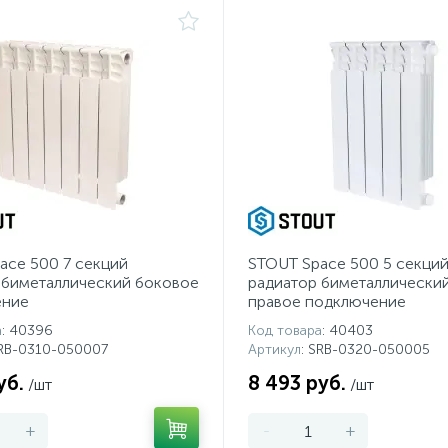
ace 500 7 секций
STOUT Space 500 5 секци
 биметаллический боковое
радиатор биметаллически
ение
правое подключение
а
: 40396
Код товара
: 40403
SRB-0310-050007
Артикул
: SRB-0320-050005
уб.
8 493 руб.
/шт
/шт
+
-
+