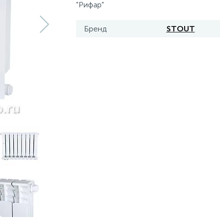
"Рифар"
Бренд
STOUT