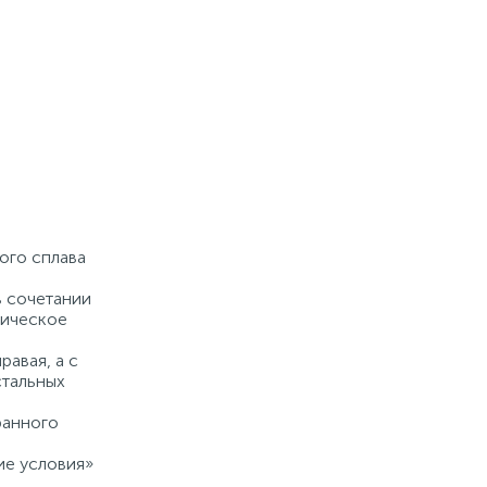
ого сплава
в сочетании
лическое
равая, а с
стальных
ранного
ие условия»