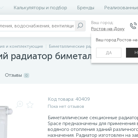
Калькуляторы и подбор
Бренды
Реализованны
Ваш город:
Ростов-на-Дону
Ваш город Ростов-н
ния и комплектующие
Биметаллические радиаторы (батареи отоп
Н
ДА
ий радиатор биметаллический
Отзывы
0
Код товара:
40409
Пока нет отзывов
Биметаллические секционные радиат
Space предназначены для применения 
водяного отопления зданий различног
назначения. Радиатор изготовлен на за