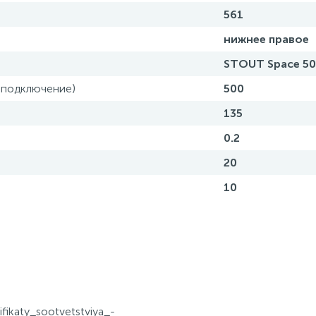
561
нижнее правое
STOUT Space 5
 подключение)
500
135
0.2
20
10
tifikaty_sootvetstviya_-