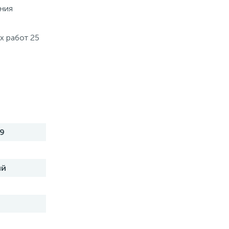
ения
х работ 25
9
ий