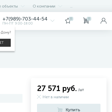
е объекты
О компании
...
+7(989)-703-44-54
0
0
ПН-ПТ 9:00-18:00
а-Дону?
ЕТ
27 571 руб.
/шт
Нет в наличии
Купить