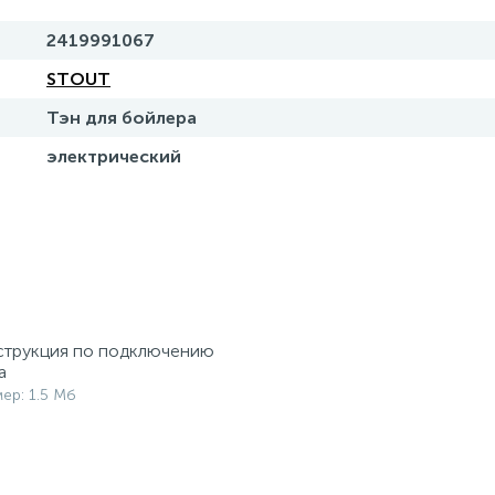
2419991067
STOUT
Тэн для бойлера
электрический
трукция по подключению
а
мер: 1.5 Мб