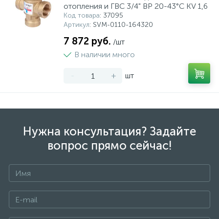
отопления и ГВС 3/4" ВР 20-43°С KV 1,6
Код товара
: 37095
Артикул
: SVM-0110-164320
7 872 руб.
/шт
В наличии много
-
+
шт
Нужна консультация? Задайте
вопрос прямо сейчас!