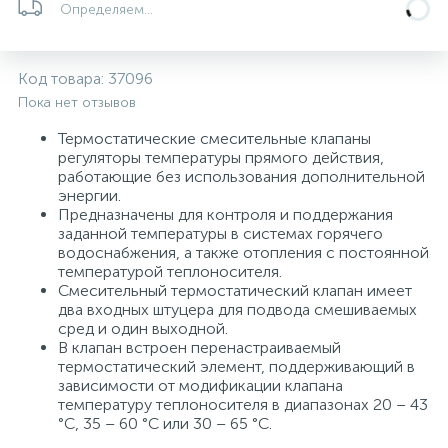
Определяем...
Системы управления и принадлежности для
192
37
67
Расширительные баки для отопления и ГВС
Гофрированные нержавеющие системы
Корпуса для механических фильтров
насосов
Код товара:
37096
Пока нет отзывов
467
12
12
Теплоносители и антифризы
Коммерческие насосы
Медные системы под пайку
Системы контроля протечки воды
Термостатические смесительные клапаны
регуляторы температуры прямого действия,
49
работающие без использования дополнительной
Бытовые насосы
Контрольно-измерительные приборы
Мультипатронные фильтры
энергии.
Предназначены для контроля и поддержания
заданной температуры в системах горячего
Гидроаккумуляторы (гидробаки) для систем
282
21
44
Насосы для бассейнов
Теплоизоляция
водоснабжения, а также отопления с постоянной
водоснабжения
температурой теплоносителя.
Смесительный термостатический клапан имеет
198
89
два входных штуцера для подвода смешиваемых
Центробежные in-line насосы
Крепеж и аксессуары
Комплектующие для систем водоподготовки
сред и один выходной.
В клапан встроен перенастраиваемый
термостатический элемент, поддерживающий в
37
Фильтры механической очистки
зависимости от модификации клапана
температуру теплоносителя в диапазонах 20 – 43
°С, 35 – 60 °С или 30 – 65 °С.
15
Фильтры под мойку