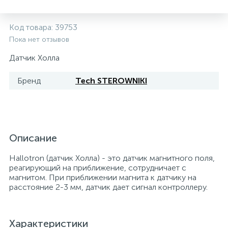
5
4
7
Печи
Циркуляционные насосы для гелиоустановок
Паковочные и уплотнительные материалы
Диспенсеры
Код товара:
39753
Пока нет отзывов
Системы управления и принадлежности для
192
37
67
Расширительные баки для отопления и ГВС
Гофрированные нержавеющие системы
Корпуса для механических фильтров
насосов
Датчик Холла
467
12
12
Бренд
Tech STEROWNIKI
Теплоносители и антифризы
Коммерческие насосы
Медные системы под пайку
Системы контроля протечки воды
49
Бытовые насосы
Контрольно-измерительные приборы
Мультипатронные фильтры
Описание
Гидроаккумуляторы (гидробаки) для систем
282
21
44
Насосы для бассейнов
Теплоизоляция
водоснабжения
Hallotron (датчик Холла) - это датчик магнитного поля,
реагирующий на приближение, сотрудничает с
198
89
магнитом. При приближении магнита к датчику на
Центробежные in-line насосы
Крепеж и аксессуары
Комплектующие для систем водоподготовки
расстояние 2-3 мм, датчик дает сигнал контроллеру.
37
Фильтры механической очистки
Характеристики