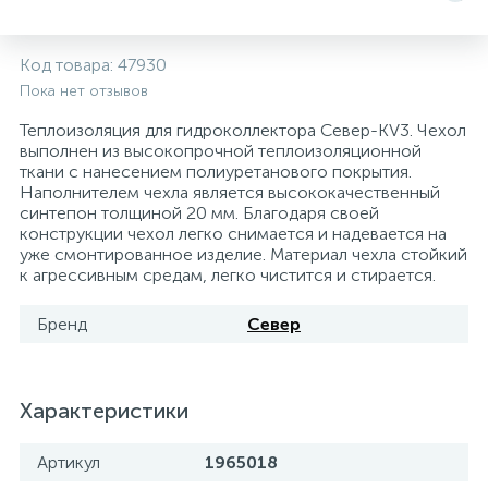
Системы управления и принадлежности для
192
37
67
Расширительные баки для отопления и ГВС
Гофрированные нержавеющие системы
Корпуса для механических фильтров
Код товара:
47930
насосов
Пока нет отзывов
467
12
12
Теплоносители и антифризы
Коммерческие насосы
Медные системы под пайку
Системы контроля протечки воды
Теплоизоляция для гидроколлектора Север-КV3. Чехол
выполнен из высокопрочной теплоизоляционной
ткани с нанесением полиуретанового покрытия.
49
Наполнителем чехла является высококачественный
Бытовые насосы
Контрольно-измерительные приборы
Мультипатронные фильтры
синтепон толщиной 20 мм. Благодаря своей
конструкции чехол легко снимается и надевается на
уже смонтированное изделие. Материал чехла стойкий
Гидроаккумуляторы (гидробаки) для систем
282
21
44
Насосы для бассейнов
Теплоизоляция
к агрессивным средам, легко чистится и стирается.
водоснабжения
Бренд
Север
198
89
Центробежные in-line насосы
Крепеж и аксессуары
Комплектующие для систем водоподготовки
37
Характеристики
Фильтры механической очистки
Артикул
1965018
15
Фильтры под мойку