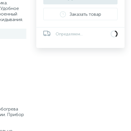
ика.
 Удобное
троенный
Заказать товар
кидывания.
Определяем...
обогрева
ии. Прибор
тельно