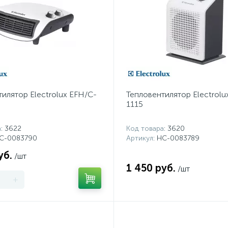
илятор Electrolux EFH/C-
Тепловентилятор Electrolu
1115
а
: 3622
Код товара
: 3620
НС-0083790
Артикул
: НС-0083789
уб.
/шт
1 450 руб.
/шт
+