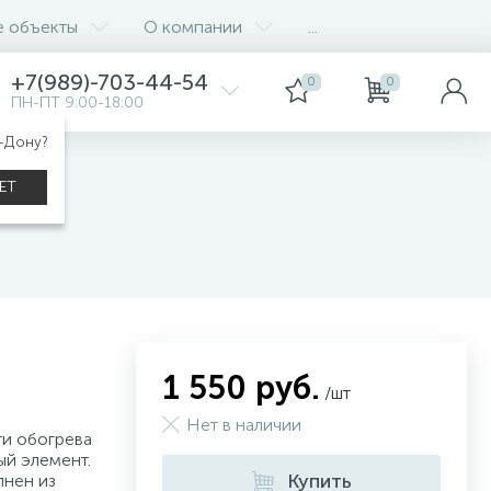
е объекты
О компании
...
+7(989)-703-44-54
0
0
ПН-ПТ 9:00-18:00
а-Дону?
ЕТ
1 550 руб.
/шт
Нет в наличии
и обогрева
ый элемент.
Купить
лнен из