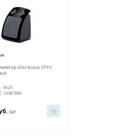
илятор Electrolux EFH/
ack
а
: 3625
НС-0087386
уб.
/шт