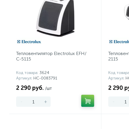
Тепловентилятор Electrolux EFH/
Тепловент
С-5115
2115
Код товара
: 3624
Код товар
Артикул
: НС-0083791
Артикул
: 
2 290 руб.
2 290 р
/шт
-
+
-