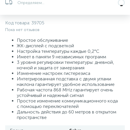
Определяем...
Системы управления и принадлежности для
233
37
67
Расширительные баки для отопления и ГВС
Гофрированные нержавеющие системы
Корпуса для механических фильтров
насосов
Код товара:
39705
Пока нет отзывов
467
12
12
Теплоносители и антифризы
Коммерческие насосы
Медные системы под пайку
Системы контроля протечки воды
Простое обслуживание
ЖК-дисплей с подсветкой
49
Настройка температуры каждые 0,2°C
Бытовые насосы
Контрольно-измерительные приборы
Мультипатронные фильтры
Имеет в памяти 9 независимых программ
3 уровня регулировки температуры: дневной,
ночной и защита от замерзания
Гидроаккумуляторы (гидробаки) для систем
282
21
44
Насосы для бассейнов
Теплоизоляция
Изменение настроек гистерезиса
водоснабжения
Интегрированная подставка с двумя углами
наклона гарантирует удобное использование
198
89
Рабочая частота 868 MHz гарантирует очень
Центробежные in-line насосы
Крепеж и аксессуары
Комплектующие для систем водоподготовки
устойчивый и надежный сигнал
Простое изменение коммуникационного кода
с помощью переключателей
37
Фильтры механической очистки
Дальность действия до 60 метров в открытом
пространстве
15
Фильтры под мойку