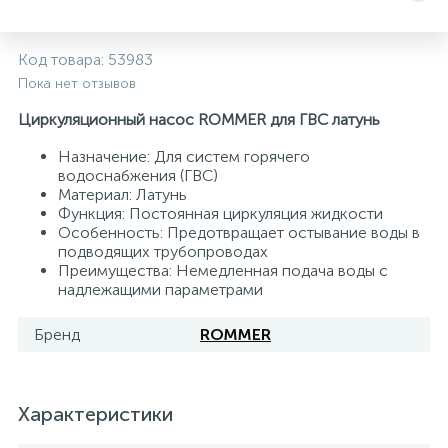
Системы управления и принадлежности для
192
37
67
Расширительные баки для отопления и ГВС
Гофрированные нержавеющие системы
Корпуса для механических фильтров
Код товара:
53983
насосов
Пока нет отзывов
467
12
12
Теплоносители и антифризы
Коммерческие насосы
Медные системы под пайку
Системы контроля протечки воды
Циркуляционный насос ROMMER для ГВС латунь
Назначение: Для систем горячего
49
водоснабжения (ГВС)
Бытовые насосы
Контрольно-измерительные приборы
Мультипатронные фильтры
Материал: Латунь
Функция: Постоянная циркуляция жидкости
Особенность: Предотвращает остывание воды в
Гидроаккумуляторы (гидробаки) для систем
282
21
44
Насосы для бассейнов
Теплоизоляция
подводящих трубопроводах
водоснабжения
Преимущества: Немедленная подача воды с
надлежащими параметрами
198
89
Центробежные in-line насосы
Крепеж и аксессуары
Комплектующие для систем водоподготовки
Бренд
ROMMER
37
Фильтры механической очистки
Характеристики
15
Фильтры под мойку