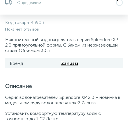
Определяем...
5
4
7
Печи
Циркуляционные насосы для гелиоустановок
Паковочные и уплотнительные материалы
Диспенсеры
Код товара:
43903
Системы управления и принадлежности для
192
37
67
Расширительные баки для отопления и ГВС
Гофрированные нержавеющие системы
Корпуса для механических фильтров
Пока нет отзывов
насосов
Накопительный водонагреватель серии Splendore XP
467
12
12
2.0 прямоугольной формы. С баком из нержавеющей
Теплоносители и антифризы
Коммерческие насосы
Медные системы под пайку
Системы контроля протечки воды
стали. Объемом 30 л
49
Бренд
Zanussi
Бытовые насосы
Контрольно-измерительные приборы
Мультипатронные фильтры
Гидроаккумуляторы (гидробаки) для систем
282
21
44
Насосы для бассейнов
Теплоизоляция
Описание
водоснабжения
Серия водонагревателей Splendore XP 2.0 – новинка в
198
89
Центробежные in-line насосы
Крепеж и аксессуары
Комплектующие для систем водоподготовки
модельном ряду водонагревателей Zanussi.
Установить комфортную температуру воды с
37
точностью до 1 C? Легко.
Фильтры механической очистки