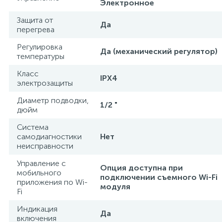
Электронное
Защита от
Да
перегрева
Регулировка
Да (механический регулятор)
температуры
Класс
IPX4
электрозащиты
Диаметр подводки,
1/2 "
дюйм
Система
самодиагностики
Нет
неисправности
Управление c
Опция доступна при
мобильного
подключении съемного Wi-Fi
приложения по Wi-
модуля
Fi
Индикация
Да
включения