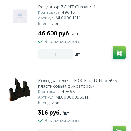
Регулятор ZONT Climatic 1.1
Код товара
: 49646
Артикул
: ML00004511
Бренд
: Zont
46 600 руб.
/шт
В наличии много
-
+
шт
Колодка реле 14F08-E на DIN-рейку с
пластиковым фиксатором
Код товара
: 49666
Артикул
: ML00000056011
Бренд
: Zont
316 руб.
/шт
В наличии много