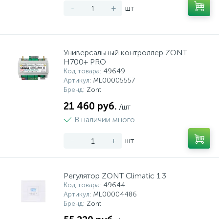
-
+
шт
Универсальный контроллер ZONT
H700+ PRO
Код товара
: 49649
Артикул
: ML00005557
Бренд
: Zont
21 460 руб.
/шт
В наличии много
-
+
шт
Регулятор ZONT Climatic 1.3
Код товара
: 49644
Артикул
: ML00004486
Бренд
: Zont