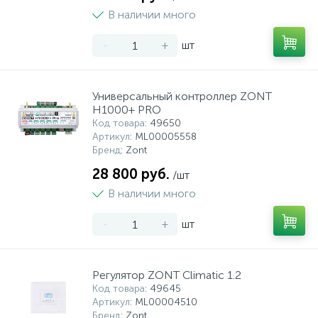
В наличии много
-
+
шт
Универсальный контроллер ZONT
H1000+ PRO
Код товара
: 49650
Артикул
: ML00005558
Бренд
: Zont
28 800 руб.
/шт
В наличии много
-
+
шт
Регулятор ZONT Climatic 1.2
Код товара
: 49645
Артикул
: ML00004510
Бренд
: Zont