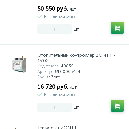
50 550 руб.
/шт
В наличии много
-
+
шт
Отопительный контроллер ZONT H-
1V.02
Код товара
: 49636
Артикул
: ML00005454
Бренд
: Zont
16 720 руб.
/шт
В наличии много
-
+
шт
Термостат ZONT LITE