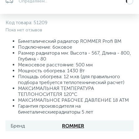
Определяем...
Системы управления и принадлежности для
192
37
67
Расширительные баки для отопления и ГВС
Гофрированные нержавеющие системы
Корпуса для механических фильтров
насосов
Код товара:
51209
Пока нет отзывов
467
12
12
Теплоносители и антифризы
Коммерческие насосы
Медные системы под пайку
Системы контроля протечки воды
Биметалический радиатор ROMMER Profi BM
Подключение: боковое
Размер радиатора мм: Высота - 567, Длина - 800,
49
Бытовые насосы
Контрольно-измерительные приборы
Мультипатронные фильтры
Глубина - 80
Межосевое расстояние: 500 мм
Мощность обогрева: 1430 Вт
Гидроаккумуляторы (гидробаки) для систем
282
21
44
Площадь обогрева: 12 м.кв (для правильного
Насосы для бассейнов
Теплоизоляция
водоснабжения
подбора требуется теплотехнический расчет)
МАКСИМАЛЬНАЯ ТЕМПЕРАТУРА
198
89
ТЕПЛОНОСИТЕЛЯ 120°С
Центробежные in-line насосы
Крепеж и аксессуары
Комплектующие для систем водоподготовки
МАКСИМАЛЬНОЕ РАБОЧЕЕ ДАВЛЕНИЕ 18 АТМ
Гарантия производителя на
биметалическиерадиаторы 5 лет
37
Фильтры механической очистки
Бренд
ROMMER
15
Фильтры под мойку