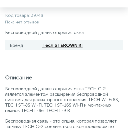
Системы управления и принадлежности для
192
37
67
Расширительные баки для отопления и ГВС
Гофрированные нержавеющие системы
Корпуса для механических фильтров
Код товара:
39748
насосов
Пока нет отзывов
467
12
12
Беспроводной датчик открытия окна.
Теплоносители и антифризы
Коммерческие насосы
Медные системы под пайку
Системы контроля протечки воды
Бренд
Tech STEROWNIKI
49
Бытовые насосы
Контрольно-измерительные приборы
Мультипатронные фильтры
Гидроаккумуляторы (гидробаки) для систем
282
21
44
Насосы для бассейнов
Теплоизоляция
водоснабжения
Описание
198
89
Беспроводной датчик открытия окна TECH C-2
Центробежные in-line насосы
Крепеж и аксессуары
Комплектующие для систем водоподготовки
является элементом расширения беспроводной
системы для радиаторного отопления: TECH Wi-Fi 8S,
TECH ST-8S Wi-Fi, TECH ST-16S Wi-Fi и монтажных
37
Фильтры механической очистки
планок TECH L-8e, TECH L-9 R.
Беспроводная связь - это опция, которая позволяет
15
Фильтры под мойку
датчику TECH C-2 соединяться с контроллером по