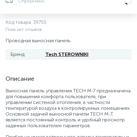
Определяем...
5
4
7
Печи
Циркуляционные насосы для гелиоустановок
Паковочные и уплотнительные материалы
Диспенсеры
Код товара:
39755
Системы управления и принадлежности для
192
37
67
Расширительные баки для отопления и ГВС
Гофрированные нержавеющие системы
Корпуса для механических фильтров
Пока нет отзывов
насосов
Проводная выносная панель
467
12
12
Теплоносители и антифризы
Коммерческие насосы
Медные системы под пайку
Системы контроля протечки воды
Бренд
Tech STEROWNIKI
49
Бытовые насосы
Контрольно-измерительные приборы
Мультипатронные фильтры
Описание
Гидроаккумуляторы (гидробаки) для систем
282
21
44
Насосы для бассейнов
Теплоизоляция
Выносная панель управления TECH M-7 предназначена
водоснабжения
для повышения комфорта пользователя, при
управлении системой отопления, в частности
198
89
температурой воздуха в контролируемых помещениях.
Центробежные in-line насосы
Крепеж и аксессуары
Комплектующие для систем водоподготовки
Основной задачей выносной панели TECH M-7,
является постоянный контроль и удобный просмотр
заданных пользователем параметров.
37
Фильтры механической очистки
Прибор не имеет встроенного датчика температуры и