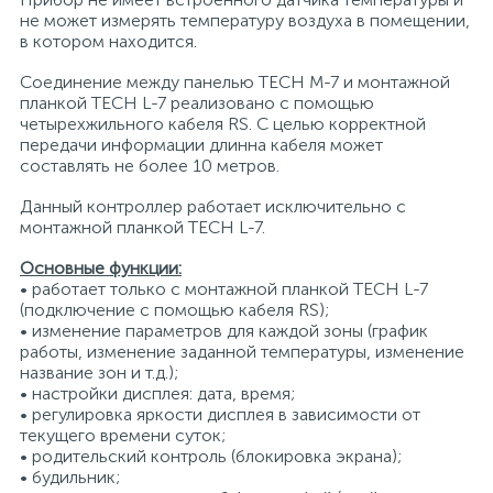
не может измерять температуру воздуха в помещении,
15
в котором находится.
Фильтры под мойку
Соединение между панелью TECH M-7 и монтажной
планкой TECH L-7 реализовано с помощью
четырехжильного кабеля RS. С целью корректной
передачи информации длинна кабеля может
составлять не более 10 метров.
Данный контроллер работает исключительно с
монтажной планкой TECH L-7.
Основные функции:
• работает только с монтажной планкой TECH L-7
(подключение с помощью кабеля RS);
• изменение параметров для каждой зоны (график
работы, изменение заданной температуры, изменение
название зон и т.д.);
• настройки дисплея: дата, время;
• регулировка яркости дисплея в зависимости от
текущего времени суток;
• родительский контроль (блокировка экрана);
• будильник;